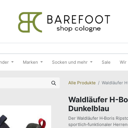
nder
Marken
Socken und mehr
Sale
Wir
Alle Produkte
Waldläufer H
Waldläufer H-Bo
Dunkelblau
Der Waldläufer H‑Boris Ripsto
sportlich‑funktionaler Herre