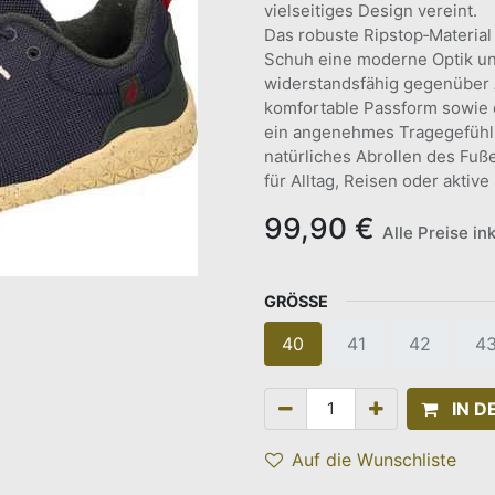
vielseitiges Design vereint.
Das robuste Ripstop‑Material
Schuh eine moderne Optik un
widerstandsfähig gegenüber 
komfortable Passform sowie d
ein angenehmes Tragegefühl, 
natürliches Abrollen des Fuße
für Alltag, Reisen oder aktiv
99,90
€
Alle Preise in
GRÖSSE
40
41
42
4
IN 
Auf die Wunschliste