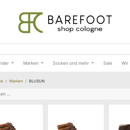
nder
Marken
Socken und mehr
Sale
Wir
te
Marken
BLUSUN