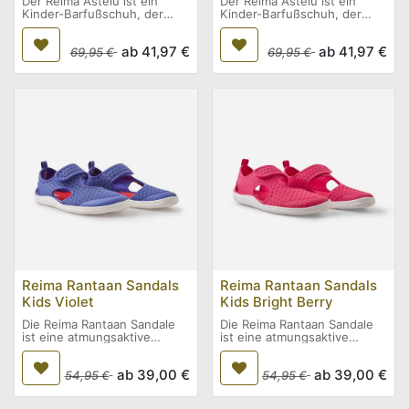
Der Reima Astelu ist ein
Der Reima Astelu ist ein
Kinder-Barfußschuh, der
Kinder-Barfußschuh, der
natürliche Fußhaltung und
natürliche Fußhaltung und
Bewegungsfreiheit
Bewegungsfreiheit
ab
41,97
€
ab
41,97
€
unterstützt. Mit seiner
69,95
€
unterstützt. Mit seiner
69,95
€
flachen Bauweise und der
flachen Bauweise und der
nur etwa 4 mm starken
nur etwa 4 mm starken
Sohle ermöglicht das
Sohle ermöglicht das
Modell direkten
Modell direkten
Bodenkontakt und fördert so
Bodenkontakt und fördert so
das Barfußgefühl. Ein idealer
das Barfußgefühl. Ein idealer
leichter Schuh für warme
leichter Schuh für warme
Tage.
Tage.
Reima Rantaan Sandals
Reima Rantaan Sandals
Kids Violet
Kids Bright Berry
Die Reima Rantaan Sandale
Die Reima Rantaan Sandale
ist eine atmungsaktive
ist eine atmungsaktive
Kinder-Barfußsandale, die
Kinder-Barfußsandale, die
natürliche
natürliche
ab
39,00
€
ab
39,00
€
Fußhaltung und
54,95
€
Fußhaltung und
54,95
€
Bewegungsfreiheit
Bewegungsfreiheit
unterstützt. Mit ihrer
unterstützt. Mit ihrer