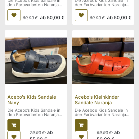
Die Acebo’s Kids Sandale in
Die Acebo’s Kids Sandale in
den Farbvarianten Naranja
den Farbvarianten Naranja
und Navy ist eine leichte und
und Navy ist eine leichte und
bequeme Sommerschuh-
bequeme Sommerschuh-
ab
50,00
€
ab
50,00
€
Option für aktive Kinder.
69,90
€
Option für aktive Kinder.
69,90
€
Mit ihrem sportlich-frischen
Mit ihrem sportlich-frischen
Design in Orange und
Design in Orange und
Marineblau kombiniert sie
Marineblau kombiniert sie
lebendige Farbakzente mit
lebendige Farbakzente mit
funktionalem Komfort. Die
funktionalem Komfort. Die
offene Konstruktion sorgt
offene Konstruktion sorgt
für optimale Luftzirkulation
für optimale Luftzirkulation
an warmen Tagen, während
an warmen Tagen, während
die flexiblen Materialien und
die flexiblen Materialien und
die rutschfeste Sohle ein
die rutschfeste Sohle ein
angenehmes und sicheres
angenehmes und sicheres
Laufgefühl bieten. Durch die
Laufgefühl bieten. Durch die
praktischen Klettverschlüsse
praktischen Klettverschlüsse
lässt sich die Sandale
lässt sich die Sandale
einfach anpassen – ideal für
einfach anpassen – ideal für
Spielplatz, Ausflüge und
Spielplatz, Ausflüge und
jeden Sommertag.
jeden Sommertag.
Acebo's Kids Sandale
Acebo's Kleinkinder
Navy
Sandale Naranja
Die Acebo’s Kids Sandale in
Die Acebo’s Kids Sandale in
den Farbvarianten Naranja
den Farbvarianten Naranja
und Navy ist eine leichte und
und Navy ist eine leichte und
bequeme Sommerschuh-
bequeme Sommerschuh-
Option für aktive Kinder.
Option für aktive Kinder.
Mit ihrem sportlich-frischen
ab
Mit ihrem sportlich-frischen
ab
79,90
€
69,90
€
Design in Orange und
Design in Orange und