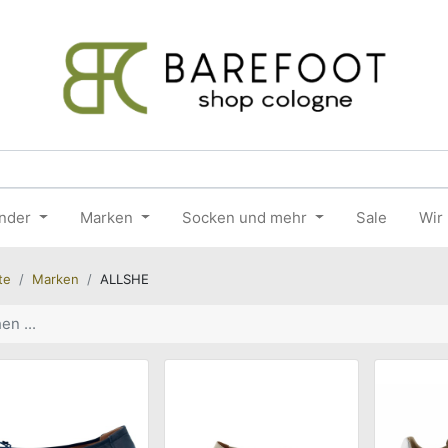
nder
Marken
Socken und mehr
Sale
Wir
te
Marken
ALLSHE