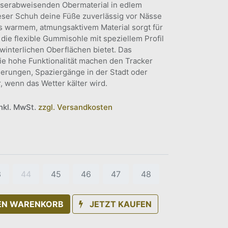
sserabweisenden Obermaterial in edlem
eser Schuh deine Füße zuverlässig vor Nässe
us warmem, atmungsaktivem Material sorgt für
e flexible Gummisohle mit speziellem Profil
 winterlichen Oberflächen bietet. Das
ie hohe Funktionalität machen den Tracker
nderungen, Spaziergänge in der Stadt oder
r, wenn das Wetter kälter wird.
inkl. MwSt.
zzgl. Versandkosten
3
44
45
46
47
48
DEN WARENKORB
JETZT KAUFEN