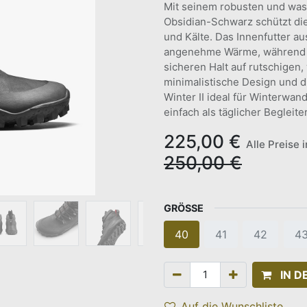
Mit seinem robusten und wa
Obsidian-Schwarz schützt di
und Kälte. Das Innenfutter a
angenehme Wärme, während di
sicheren Halt auf rutschigen,
minimalistische Design und d
Winter II ideal für Winterwa
einfach als täglicher Begleite
225,00
€
Alle Preise 
250,00
€
GRÖSSE
40
41
42
4
IN 
Auf die Wunschliste