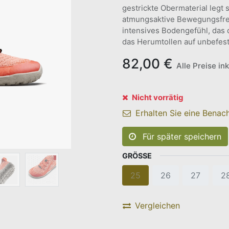
gestrickte Obermaterial legt 
atmungsaktive Bewegungsfrei
intensives Bodengefühl, das 
das Herumtollen auf unbefes
82,00
€
Alle Preise in
Nicht vorrätig
Erhalten Sie eine Benach
Für später speichern
GRÖSSE
25
26
27
2
Vergleichen