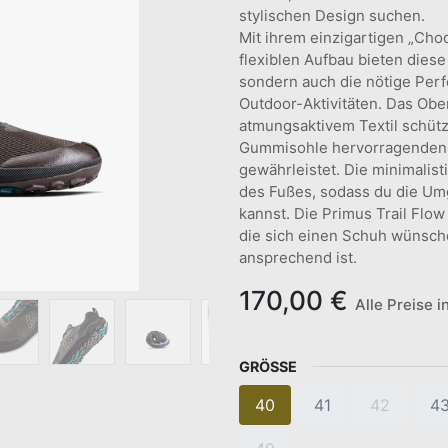
stylischen Design suchen.
Mit ihrem einzigartigen „Cho
flexiblen Aufbau bieten dies
sondern auch die nötige Per
Outdoor-Aktivitäten. Das Obe
atmungsaktivem Textil schütz
Gummisohle hervorragenden G
gewährleistet. Die minimalist
des Fußes, sodass du die Umg
kannst. Die Primus Trail Flow
die sich einen Schuh wünsche
ansprechend ist.
170,00
€
Alle Preise i
GRÖSSE
40
41
42
4