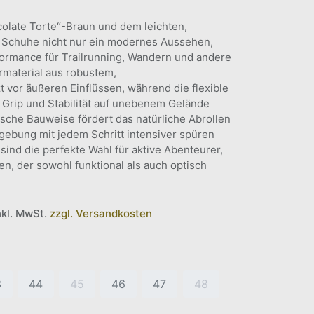
colate Torte“-Braun und dem leichten,
e Schuhe nicht nur ein modernes Aussehen,
formance für Trailrunning, Wandern und andere
rmaterial aus robustem,
t vor äußeren Einflüssen, während die flexible
rip und Stabilität auf unebenem Gelände
ische Bauweise fördert das natürliche Abrollen
ebung mit jedem Schritt intensiver spüren
 sind die perfekte Wahl für aktive Abenteurer,
n, der sowohl funktional als auch optisch
nkl. MwSt.
zzgl. Versandkosten
3
44
45
46
47
48