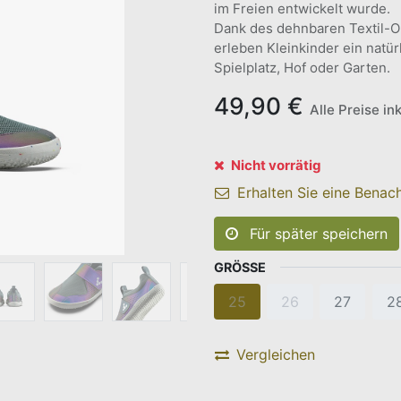
im Freien entwickelt wurde.
Dank des dehnbaren Textil-Ob
erleben Kleinkinder ein natürl
Spielplatz, Hof oder Garten.
49,90
€
Alle Preise in
Nicht vorrätig
Erhalten Sie eine Benach
Für später speichern
GRÖSSE
25
26
27
2
Vergleichen