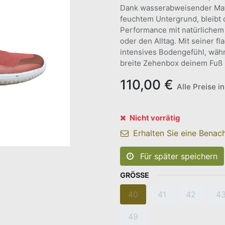
Dank wasserabweisender Mate
feuchtem Untergrund, bleibt d
Performance mit natürlichem 
oder den Alltag. Mit seiner f
intensives Bodengefühl, währ
breite Zehenbox deinem Fuß F
110,00
€
Alle Preise i
Nicht vorrätig
Erhalten Sie eine Benach
Für später speichern
GRÖSSE
40
41
42
4
49