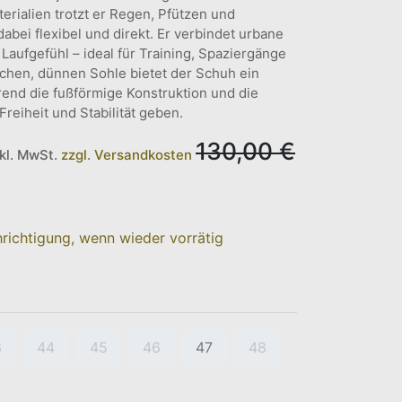
rialien trotzt er Regen, Pfützen und
abei flexibel und direkt. Er verbindet urbane
Laufgefühl – ideal für Training, Spaziergänge
lachen, dünnen Sohle bietet der Schuh ein
end die fußförmige Konstruktion und die
reiheit und Stabilität geben.
130,00
€
nkl. MwSt.
zzgl. Versandkosten
richtigung, wenn wieder vorrätig
3
44
45
46
47
48