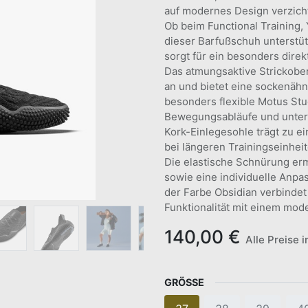
auf modernes Design verzich
Ob beim Functional Training, Y
dieser Barfußschuh unterstü
sorgt für ein besonders dire
Das atmungsaktive Strickobe
an und bietet eine sockenäh
besonders flexible Motus Stu
Bewegungsabläufe und unterst
Kork-Einlegesohle trägt zu 
bei längeren Trainingseinhei
Die elastische Schnürung erm
sowie eine individuelle Anpa
der Farbe Obsidian verbindet
Funktionalität mit einem mode
140,00
€
Alle Preise 
GRÖSSE