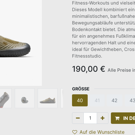
Fitness‑Workouts und vielsei
Dieses Modell kombiniert ein 
minimalistischen, barfußnahen
Bewegungsabläufe unterstützt 
Bodenkontakt bietet. Die atm
für ein angenehmes Fußklima,
hervorragenden Halt und ein
ideal für Gewichtheben, Cros
Fitnessstudio.
190,00
€
Alle Preise 
GRÖSSE
40
41
42
4
IN 
Auf die Wunschliste