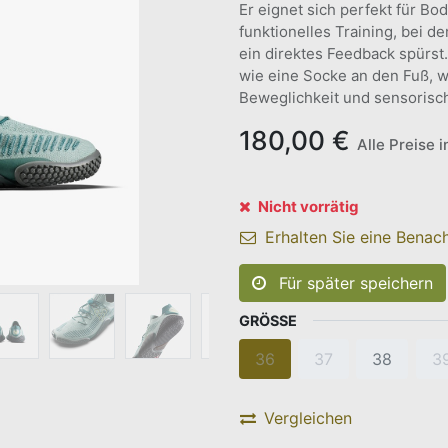
Er eignet sich perfekt für Bo
funktionelles Training, bei 
ein direktes Feedback spürst.
wie eine Socke an den Fuß, 
Beweglichkeit und sensorisc
180,00
€
Alle Preise 
Nicht vorrätig
Erhalten Sie eine Benach
Für später speichern
GRÖSSE
36
37
38
3
Vergleichen