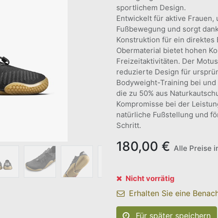
sportlichem Design.
Entwickelt für aktive Frauen,
Fußbewegung und sorgt dank 
Konstruktion für ein direkte
Obermaterial bietet hohen Kom
Freizeitaktivitäten. Der Motus
reduzierte Design für urspr
Bodyweight-Training bei und 
die zu 50% aus Naturkautschu
Kompromisse bei der Leistung
natürliche Fußstellung und f
Schritt.
180,00
€
Alle Preise 
Nicht vorrätig
Erhalten Sie eine Benach
Für später speichern