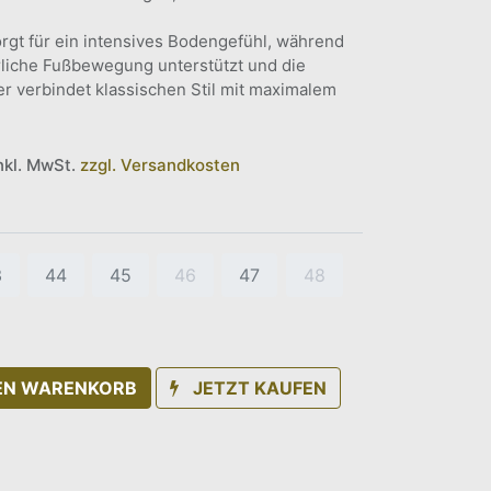
orgt für ein intensives Bodengefühl, während
rliche Fußbewegung unterstützt und die
er verbindet klassischen Stil mit maximalem
inkl. MwSt.
zzgl. Versandkosten
3
44
45
46
47
48
DEN WARENKORB
JETZT KAUFEN