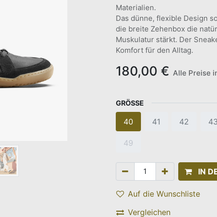
Materialien.
Das dünne, flexible Design s
die breite Zehenbox die natü
Muskulatur stärkt. Der Sneak
Komfort für den Alltag.
180,00
€
Alle Preise 
GRÖSSE
40
41
42
4
49
IN 
Auf die Wunschliste
Vergleichen