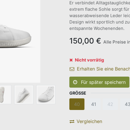
Er verbindet Alltagstauglichk
extrem flache Sohle sorgt fü
wasserabweisende Leder leich
Design wirkt sportlich und zug
entspannte Wochenenden.
150,00
€
Alle Preise 
Nicht vorrätig
Erhalten Sie eine Benach
Für später speichern
GRÖSSE
40
41
42
4
Vergleichen