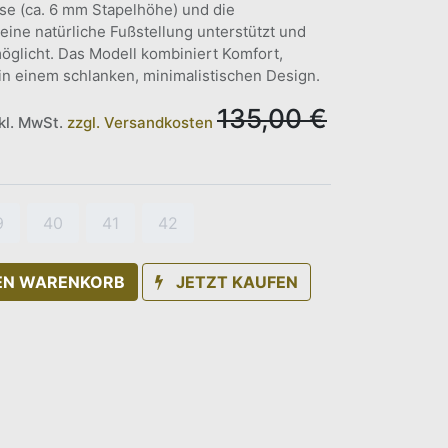
se (ca. 6 mm Stapelhöhe) und die
eine natürliche Fußstellung unterstützt und
öglicht. Das Modell kombiniert Komfort,
t in einem schlanken, minimalistischen Design.
135,00
€
nkl. MwSt.
zzgl. Versandkosten
9
40
41
42
DEN WARENKORB
JETZT KAUFEN