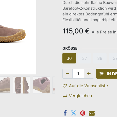
Durch die sehr flache Bauwei
Barefoot‑2‑Konstruktion wird 
ein direktes Bodengefühl erm
Flexibilität und Langlebigkei
115,00
€
Alle Preise i
GRÖSSE
36
37
38
3
IN 
Auf die Wunschliste
Vergleichen