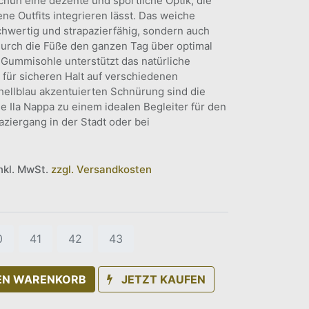
chuh eine dezente und sportliche Optik, die
ne Outfits integrieren lässt. Das weiche
chwertig und strapazierfähig, sondern auch
rch die Füße den ganzen Tag über optimal
e Gummisohle unterstützt das natürliche
 für sicheren Halt auf verschiedenen
 hellblau akzentuierten Schnürung sind die
e Ila Nappa zu einem idealen Begleiter für den
aziergang in der Stadt oder bei
inkl. MwSt.
zzgl. Versandkosten
0
41
42
43
DEN WARENKORB
JETZT KAUFEN