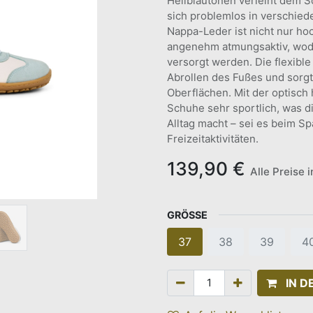
Hellblautönen verleiht dem S
sich problemlos in verschiede
Nappa-Leder ist nicht nur ho
angenehm atmungsaktiv, wodu
versorgt werden. Die flexibl
Abrollen des Fußes und sorgt
Oberflächen. Mit der optisch
Schuhe sehr sportlich, was di
Alltag macht – sei es beim Sp
Freizeitaktivitäten.
139,90
€
Alle Preise 
GRÖSSE
37
38
39
4
IN 