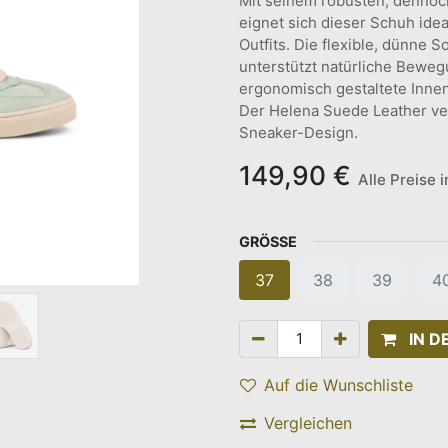
Mit seinem robusten, dennoc
eignet sich dieser Schuh idea
Outfits. Die flexible, dünne 
unterstützt natürliche Beweg
ergonomisch gestaltete Innen
Der Helena Suede Leather v
Sneaker-Design.
149,90
€
Alle Preise 
GRÖSSE
37
38
39
4
IN 
Auf die Wunschliste
Vergleichen