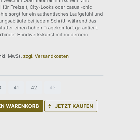
h weichen Obermaterial in frischem Mint
l für Freizeit, City-Looks oder casual-chic
Sohle sorgt für ein authentisches Laufgefühl und
ungsabläufe bei jedem Schritt, während das
futter einen hohen Tragekomfort garantiert.
erbindet Handwerkskunst mit modernem
inkl. MwSt.
zzgl. Versandkosten
0
41
42
43
DEN WARENKORB
JETZT KAUFEN