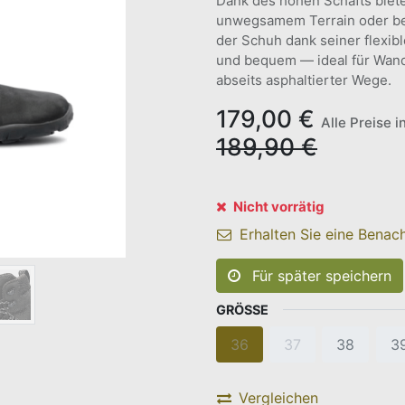
Dank des hohen Schafts bietet 
unwegsamem Terrain oder bei 
der Schuh dank seiner flexib
und bequem — ideal für Wan
abseits asphaltierter Wege.
179,00
€
Alle Preise i
189,90
€
Nicht vorrätig
Erhalten Sie eine Benach
Für später speichern
GRÖSSE
36
37
38
3
Vergleichen