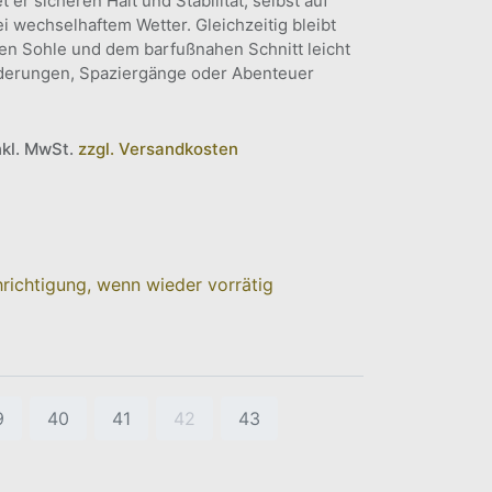
er sicheren Halt und Stabilität, selbst auf
wechselhaftem Wetter. Gleichzeitig bleibt
len Sohle und dem barfußnahen Schnitt leicht
derungen, Spaziergänge oder Abenteuer
nkl. MwSt.
zzgl. Versandkosten
richtigung, wenn wieder vorrätig
9
40
41
42
43