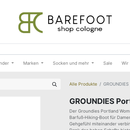
nder
Marken
Socken und mehr
Sale
Wir
Alle Produkte
GROUNDIES 
GROUNDIES Por
Der Groundies Portland Women
Barfuß‑Hiking‑Boot für Damen
Gehgefühl miteinander verbi