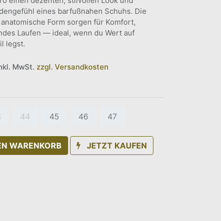
üro einen dezenten, stilvollen Look und
odengefühl eines barfußnahen Schuhs. Die
e anatomische Form sorgen für Komfort,
des Laufen — ideal, wenn du Wert auf
l legst.
inkl. MwSt.
zzgl. Versandkosten
3
44
45
46
47
DEN WARENKORB
JETZT KAUFEN