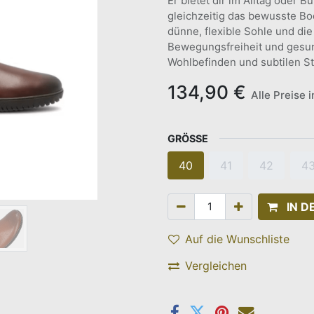
Er bietet dir im Alltag oder B
gleichzeitig das bewusste B
dünne, flexible Sohle und di
Bewegungsfreiheit und gesun
Wohlbefinden und subtilen Sti
134,90
€
Alle Preise 
GRÖSSE
40
41
42
4
IN 
Auf die Wunschliste
Vergleichen