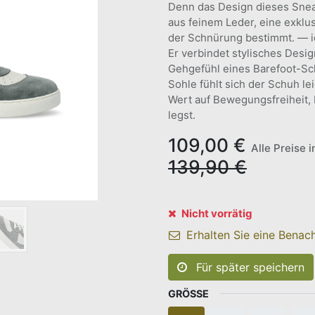
Denn das Design dieses Snea
aus feinem Leder, eine exklu
der Schnürung bestimmt. — ide
Er verbindet stylisches Desi
Gehgefühl eines Barefoot-Sc
Sohle fühlt sich der Schuh l
Wert auf Bewegungsfreiheit, 
legst.
109,00
€
Alle Preise 
139,90
€
Nicht vorrätig
Erhalten Sie eine Benach
Für später speichern
GRÖSSE