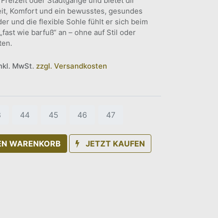
g, Freizeit oder Stadtgänge und bietet dir
eit, Komfort und ein bewusstes, gesundes
r und die flexible Sohle fühlt er sich beim
ast wie barfuß“ an – ohne auf Stil oder
ten.
inkl. MwSt.
zzgl. Versandkosten
3
44
45
46
47
DEN WARENKORB
JETZT KAUFEN