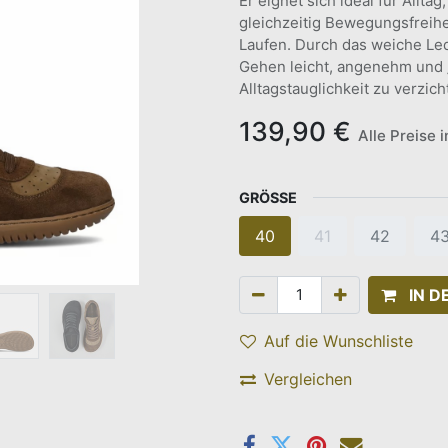
Er eignet sich ideal für Allta
gleichzeitig Bewegungsfreih
Laufen. Durch das weiche Lede
Gehen leicht, angenehm und „f
Alltagstauglichkeit zu verzich
139,90
€
Alle Preise 
GRÖSSE
40
41
42
4
IN 
Auf die Wunschliste
Vergleichen