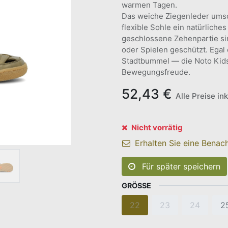
warmen Tagen.
Das weiche Ziegenleder umsc
flexible Sohle ein natürliche
geschlossene Zehenpartie si
oder Spielen geschützt. Egal 
Stadtbummel — die Noto Kids
Bewegungsfreude.
52,43
€
Alle Preise in
Nicht vorrätig
Erhalten Sie eine Benach
Für später speichern
GRÖSSE
22
23
24
2