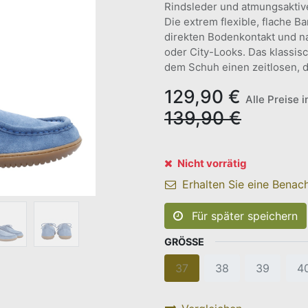
Rindsleder und atmungsaktiv
Die extrem flexible, flache 
direkten Bodenkontakt und na
oder City-Looks. Das klassis
dem Schuh einen zeitlosen, 
129,90
€
Alle Preise 
139,90
€
Nicht vorrätig
Erhalten Sie eine Benach
Für später speichern
GRÖSSE
37
38
39
4