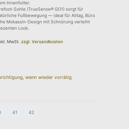
em Innenfutter.
Barefoot-Sohle (TrueSense® GO1) sorgt für
türliche Fußbewegung — ideal für Alltag, Büro
che Mokassin-Design mit Schnürung verleiht
dezenten Look.
inkl. MwSt.
zzgl. Versandkosten
richtigung, wenn wieder vorrätig
0
41
42