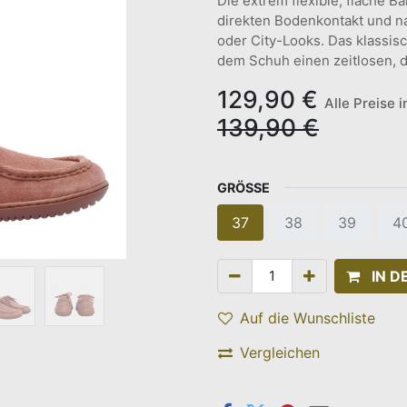
Die extrem flexible, flache 
direkten Bodenkontakt und na
oder City-Looks. Das klassis
dem Schuh einen zeitlosen, 
129,90
€
Alle Preise 
139,90
€
GRÖSSE
37
38
39
4
IN 
Auf die Wunschliste
Vergleichen