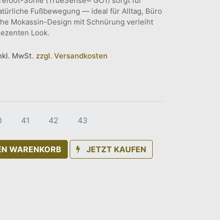
Barefoot-Sohle (TrueSense® GO1) sorgt für
türliche Fußbewegung — ideal für Alltag, Büro
che Mokassin-Design mit Schnürung verleiht
dezenten Look.
inkl. MwSt.
zzgl. Versandkosten
0
41
42
43
DEN WARENKORB
JETZT KAUFEN