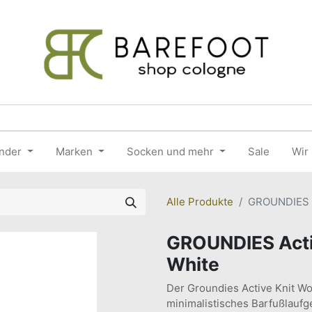
nder
Marken
Socken und mehr
Sale
Wir
Alle Produkte
GROUNDIES A
GROUNDIES Acti
White
Der Groundies Active Knit Wo
minimalistisches Barfußlaufge