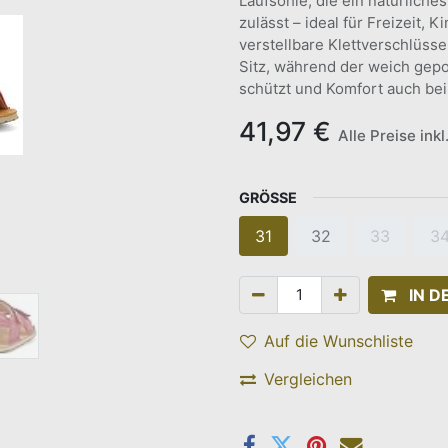
Laufsohle, die ein natürliche
zulässt – ideal für Freizeit,
verstellbare Klettverschlüsse
Sitz, während der weich gepo
schützt und Komfort auch bei
41,97
€
Alle Preise ink
GRÖSSE
31
32
33
3
IN 
Auf die Wunschliste
Vergleichen