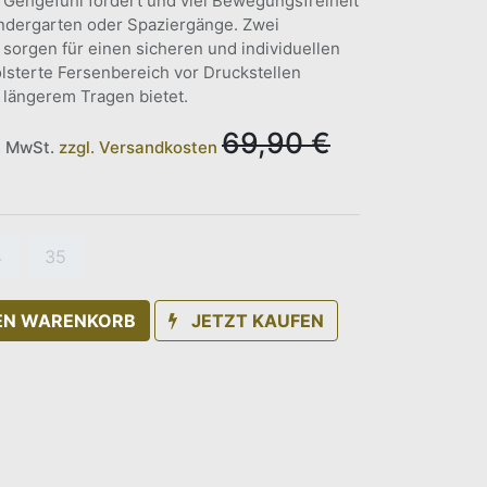
s Gehgefühl fördert und viel Bewegungsfreiheit
 Kindergarten oder Spaziergänge. Zwei
 sorgen für einen sicheren und individuellen
lsterte Fersenbereich vor Druckstellen
 längerem Tragen bietet.
69,90
€
l. MwSt.
zzgl. Versandkosten
4
35
DEN WARENKORB
JETZT KAUFEN