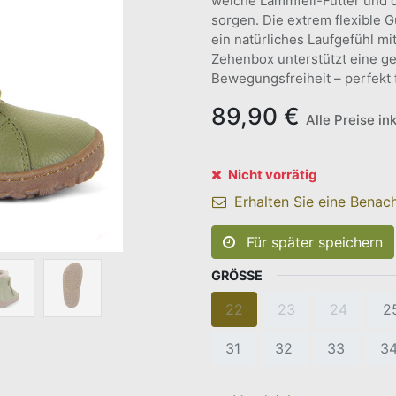
weiche Lammfell-Futter und 
sorgen. Die extrem flexible 
ein natürliches Laufgefühl m
Zehenbox unterstützt eine ge
Bewegungsfreiheit – perfekt f
89,90
€
Alle Preise in
Nicht vorrätig
Erhalten Sie eine Benach
Für später speichern
GRÖSSE
22
23
24
2
31
32
33
3