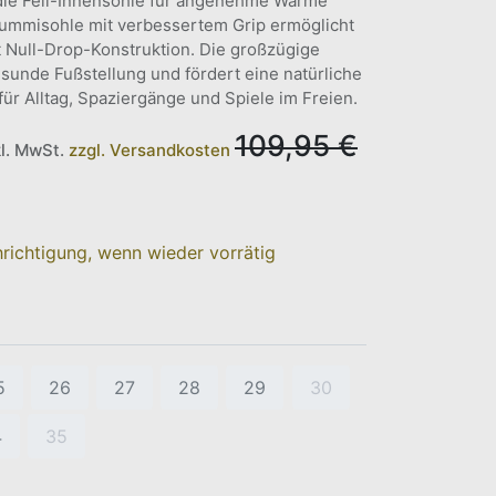
die Fell-Innensohle für angenehme Wärme
Gummisohle mit verbessertem Grip ermöglicht
it Null-Drop-Konstruktion. Die großzügige
sunde Fußstellung und fördert eine natürliche
ür Alltag, Spaziergänge und Spiele im Freien.
109,95
€
kl. MwSt.
zzgl. Versandkosten
richtigung, wenn wieder vorrätig
5
26
27
28
29
30
4
35