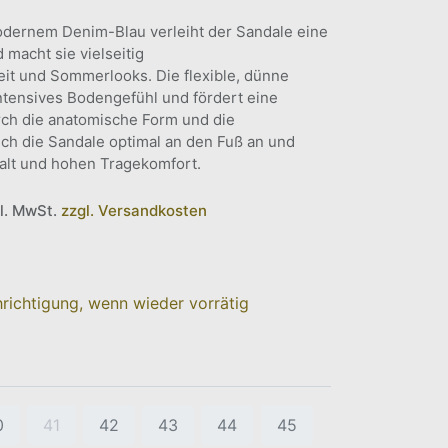
dernem Denim-Blau verleiht der Sandale eine
 macht sie vielseitig
zeit und Sommerlooks. Die flexible, dünne
intensives Bodengefühl und fördert eine
ch die anatomische Form und die
ich die Sandale optimal an den Fuß an und
Halt und hohen Tragekomfort.
kl. MwSt.
zzgl. Versandkosten
richtigung, wenn wieder vorrätig
0
41
42
43
44
45