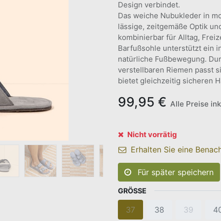
Design verbindet.
Das weiche Nubukleder in mo
lässige, zeitgemäße Optik und
kombinierbar für Alltag, Frei
Barfußsohle unterstützt ein 
natürliche Fußbewegung. Dur
verstellbaren Riemen passt s
bietet gleichzeitig sicheren 
99,95
€
Alle Preise in
Nicht vorrätig
Erhalten Sie eine Benach
Für später speichern
GRÖSSE
37
38
39
4