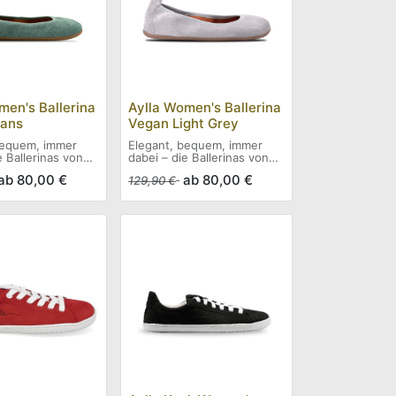
men's Ballerina
Aylla Women's Ballerina
eans
Vegan Light Grey
bequem, immer
Elegant, bequem, immer
e Ballerinas von
dabei – die Ballerinas von
Aylla
ab
80,00
€
ab
80,00
€
129,90
€
xibel und stilvoll:
Leicht, flexibel und stilvoll:
malistischen
Diese minimalistischen
 passen sich dank
Ballerinas passen sich dank
er Innensohle
einlegbarer Innensohle
n deinen Fuß an.
perfekt an deinen Fuß an.
 sich einfach
Sie lassen sich einfach
ollen und in der
zusammenrollen und in der
e verstauen –
Handtasche verstauen –
unterwegs. Aus
ideal für unterwegs. Aus
em Veloursleder
synthetischem Leder mit
lergenem
antiallergenem Innenfutter
er und 4 mm
und 4 mm Gummisohle –
e – perfekt für
perfekt für den urbanen
n Alltag.
Alltag.