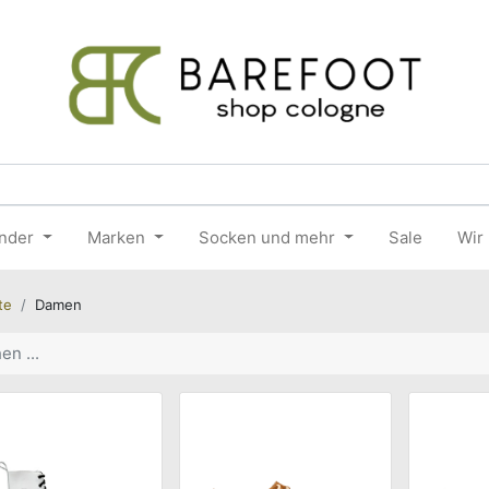
nder
Marken
Socken und mehr
Sale
Wir
te
Damen