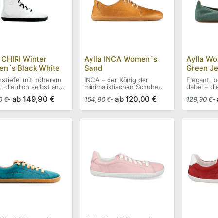
 CHIRI Winter
Aylla INCA Women´s
Aylla Wo
n´s Black White
Sand
Green J
rstiefel mit höherem
INCA – der König der
Elegant, 
, die dich selbst an
minimalistischen Schuhe
dabei – di
ältesten Tagen in
Mit seinem klaren Design
Aylla
ab
149,90
€
ab
120,00
€
0
€
154,90
€
129,90
€
 und Komfort hüllen.
und ausgewähltem Leder
Leicht, fle
ertiges Oberleder
regiert INCA unsere
Diese mini
eiches Lammfellfutter
Kollektion. Die vernähte
Ballerinas
meicheln jeden
Sohle sorgt für
einlegbar
t. Die rutschfeste
Langlebigkeit und Komfort –
perfekt a
sohle gibt sicheren
perfekt für jeden Schritt, ob
Sie lassen
auf glatten Wegen –
in der Natur oder im Büro.
zusammenr
 zum Erkunden
Handtasch
ster Städte und
ideal für 
hneiter Pfade. Ein
gebürstet
rdichter
mit antial
nreißverschluss und
Innenfutt
durchdachte
Gummisohl
nkonstruktion halten
den urbane
 Füße trocken – genau
e es sein soll. CHIRI,
uechua Winter, sind
lle Barfußstiefel für