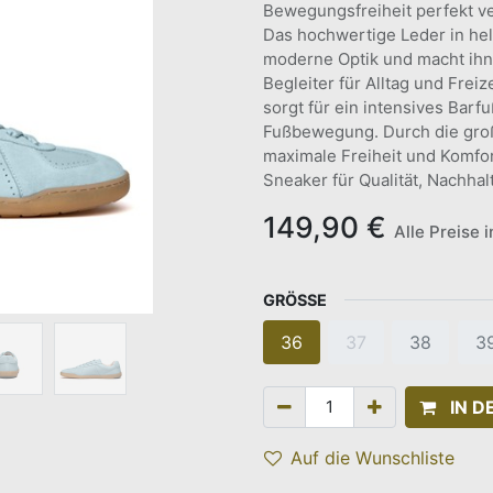
Bewegungsfreiheit perfekt ve
Das hochwertige Leder in hel
moderne Optik und macht ihn 
Begleiter für Alltag und Frei
sorgt für ein intensives Barf
Fußbewegung. Durch die gro
maximale Freiheit und Komfort
Sneaker für Qualität, Nachhal
149,90
€
Alle Preise 
GRÖSSE
36
37
38
3
IN 
Auf die Wunschliste