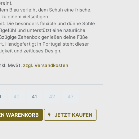
reint.
lem Blau verleiht dem Schuh eine frische,
zu einem vielseitigen
zeit. Die besonders flexible und dünne Sohle
ußgefühl und unterstützt eine natürliche
ßzügige Zehenbox genießen deine Füße
. Handgefertigt in Portugal steht dieser
tigkeit und zeitloses Design.
inkl. MwSt.
zzgl. Versandkosten
9
40
41
42
43
DEN WARENKORB
JETZT KAUFEN