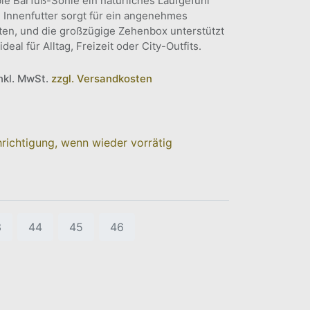
le Barfuß-Sohle ein natürliches Laufgefühl
e Innenfutter sorgt für ein angenehmes
ten, und die großzügige Zehenbox unterstützt
deal für Alltag, Freizeit oder City-Outfits.
inkl. MwSt.
zzgl. Versandkosten
richtigung, wenn wieder vorrätig
3
44
45
46