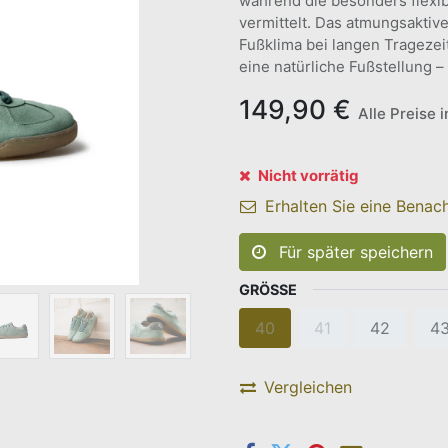
während die besonders flexib
vermittelt. Das atmungsaktiv
Fußklima bei langen Tragezei
eine natürliche Fußstellung – i
149,90
€
Alle Preise 
Nicht vorrätig
Erhalten Sie eine Benach
Für später speichern
GRÖSSE
40
41
42
4
Vergleichen