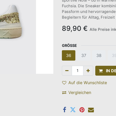
sportive Note – ob in warmen
Fuchsia. Die Sneaker kombini
Passform und hervorragendem
Begleitern für Alltag, Freizei
89,90
€
Alle Preise in
GRÖSSE
36
37
38
3
IN 
Auf die Wunschliste
Vergleichen