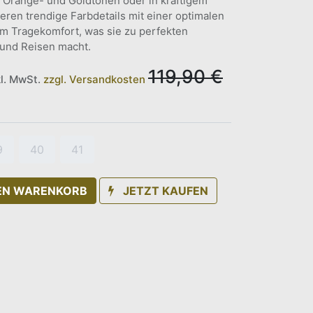
 Orange- und Goldtönen oder in kräftigem
eren trendige Farbdetails mit einer optimalen
 Tragekomfort, was sie zu perfekten
t und Reisen macht.
119,90
€
kl. MwSt.
zzgl. Versandkosten
9
40
41
DEN WARENKORB
JETZT KAUFEN