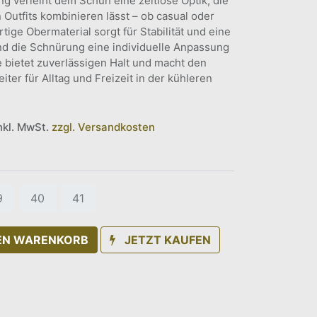
 verleiht dem Schuh eine zeitlose Optik, die
 Outfits kombinieren lässt – ob casual oder
ige Obermaterial sorgt für Stabilität und eine
d die Schnürung eine individuelle Anpassung
e bietet zuverlässigen Halt und macht den
iter für Alltag und Freizeit in der kühleren
inkl. MwSt.
zzgl. Versandkosten
9
40
41
DEN WARENKORB
JETZT KAUFEN