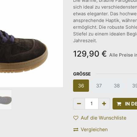
Die warme, braune Farbgebung
sich ideal zu verschiedensten
etwas eleganter. Das hochwert
ansprechende Haptik, währen
ermöglicht. Die robuste Sohl
Stiefel zu einem idealen Begle
Jahreszeit.
129,90
€
Alle Preise 
GRÖSSE
36
37
38
3
IN 
Auf die Wunschliste
Vergleichen