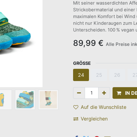
Mit seiner wasserdichten A
Strickobermaterial und einer 
maximalen Komfort bei Wind u
nicht nur Kinderaugen zum L
Unterscheiden. 100 % vegan u
89,99
€
Alle Preise in
GRÖSSE
24
25
26
2
IN 
Auf die Wunschliste
Vergleichen