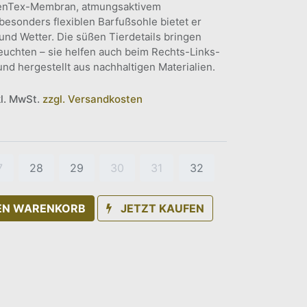
ffenTex-Membran, atmungsaktivem
besonders flexiblen Barfußsohle bietet er
nd Wetter. Die süßen Tierdetails bringen
euchten – sie helfen auch beim Rechts-Links-
nd hergestellt aus nachhaltigen Materialien.
kl. MwSt.
zzgl. Versandkosten
7
28
29
30
31
32
DEN WARENKORB
JETZT KAUFEN