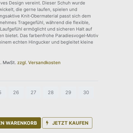
ives Design vereint. Dieser Schuh wurde
wickelt, die gerne laufen, spielen und
gsaktive Knit‑Obermaterial passt sich dem
enehmes Tragegefühl, während die flexible,
s Laufgefühl ermöglicht und sicheren Halt auf
n bietet. Das farbenfrohe Paradiesvogel‑Motiv
einem echten Hingucker und begleitet kleine
.
kl. MwSt.
zzgl. Versandkosten
5
26
27
28
29
30
DEN WARENKORB
JETZT KAUFEN