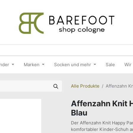
nder
Marken
Socken und mehr
Sale
Wir
Alle Produkte
Affenzahn Kn
Affenzahn Knit 
Blau
Der Affenzahn Knit Happy Para
komfortabler Kinder‑Schuh au