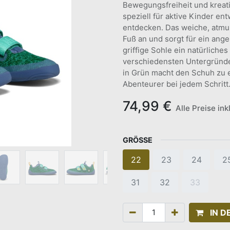
Bewegungsfreiheit und kreat
speziell für aktive Kinder ent
entdecken. Das weiche, atmun
Fuß an und sorgt für ein ang
griffige Sohle ein natürliche
verschiedensten Untergründe
in Grün macht den Schuh zu 
Abenteurer bei jedem Schritt
74,99
€
Alle Preise in
GRÖSSE
22
23
24
2
31
32
33
IN 